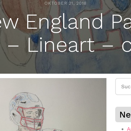
OKTOBER 21, 2018
ew England Pa
 – Lineart – 
Suche
nach:
Ne
A