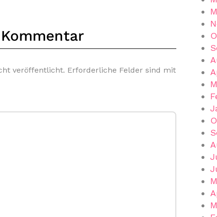
M
N
n Kommentar
O
S
A
ht veröffentlicht.
Erforderliche Felder sind mit
A
M
F
J
O
S
A
J
J
M
A
M