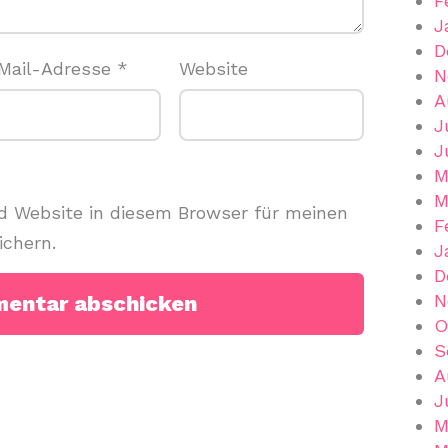
F
J
D
Mail-Adresse
*
Website
N
A
J
J
M
M
 Website in diesem Browser für meinen
F
chern.
J
D
N
O
S
A
J
M