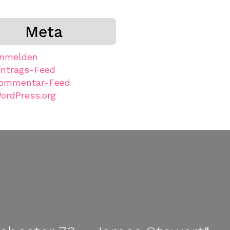
Meta
nmelden
intrags-Feed
ommentar-Feed
ordPress.org