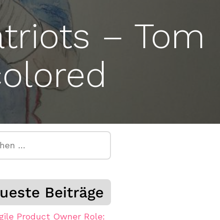
triots – Tom
colored
n
ueste Beiträge
gile Product Owner Role: