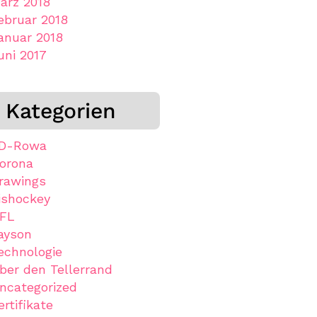
ärz 2018
ebruar 2018
anuar 2018
uni 2017
Kategorien
D-Rowa
orona
rawings
ishockey
FL
ayson
echnologie
ber den Tellerrand
ncategorized
ertifikate