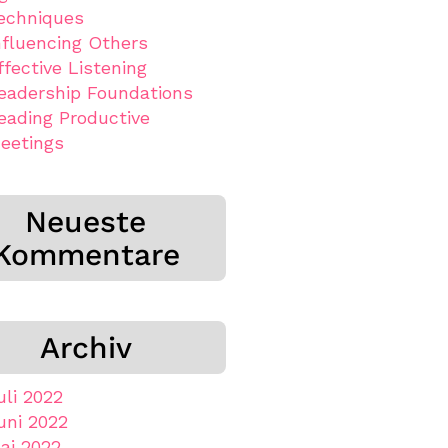
echniques
nfluencing Others
ffective Listening
eadership Foundations
eading Productive
eetings
Neueste
Kommentare
Archiv
uli 2022
uni 2022
ai 2022