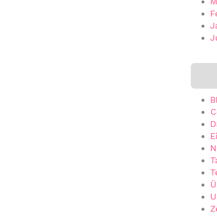
M
F
J
J
B
C
D
E
N
T
T
Ü
U
Z