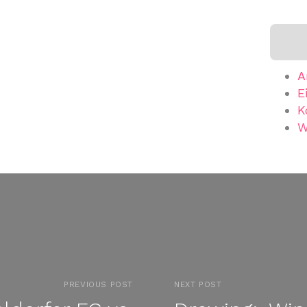
A
E
K
W
PREVIOUS POST
NEXT POST