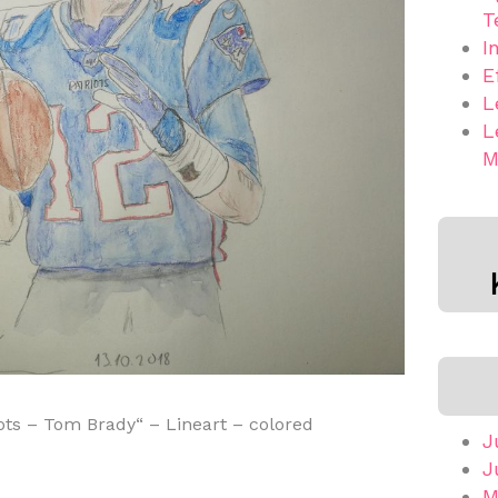
T
I
E
L
L
M
ts – Tom Brady“ – Lineart – colored
J
J
M