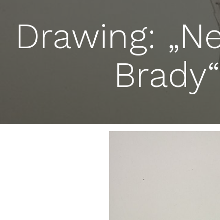
Drawing: „N
Brady“