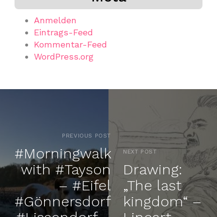
Anmelden
Eintrags-Feed
Kommentar-Feed
WordPress.org
PREVIOUS POST
#Morningwalk
NEXT POST
with #Tayson
Drawing:
– #Eifel
„The last
#Gönnersdorf
kingdom“ –