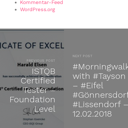
Kommentar-Feed
WordPress.org
NEXT POST
PREVIOUS POST
#Morningwal
ISTQB
with #Tayson
Certified
– #Eifel
Tester –
#Gönnersdor
Foundation
#Lissendorf 
Level
12.02.2018