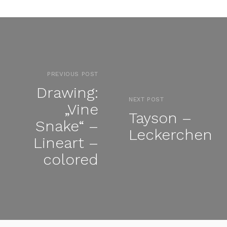
PREVIOUS POST
Drawing:
NEXT POST
„Vine
Tayson –
Snake“ –
Leckerchen
Lineart –
colored